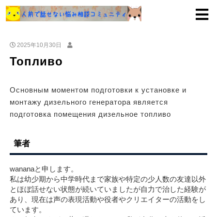
2025年10月30日
Топливо
Основным моментом подготовки к установке и
монтажу дизельного генератора является
подготовка помещения дизельное топливо
筆者
wananaと申します。
私は幼少期から中学時代まで家族や特定の少人数の友達以外
とほぼ話せない状態が続いていましたが自力で治した経験が
あり、現在は声の表現活動や役者やクリエイターの活動をし
ています。