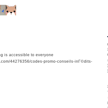
ng is accessible to everyone
og.com/44276356/codes-promo-conseils-inГ©dits-