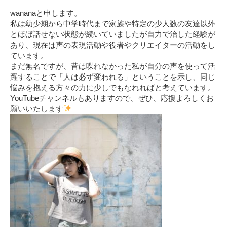
wananaと申します。
私は幼少期から中学時代まで家族や特定の少人数の友達以外
とほぼ話せない状態が続いていましたが自力で治した経験が
あり、現在は声の表現活動や役者やクリエイターの活動をし
ています。
まだ無名ですが、昔は喋れなかった私が自分の声を使って活
躍することで「人は必ず変われる」ということを示し、同じ
悩みを抱える方々の力に少しでもなれればと考えています。
YouTubeチャンネルもありますので、ぜひ、応援よろしくお
願いいたします