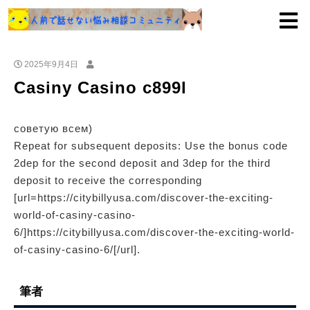
2025年9月4日
Casiny Casino c899l
советую всем)
Repeat for subsequent deposits: Use the bonus code
2dep for the second deposit and 3dep for the third
deposit to receive the corresponding
[url=https://citybillyusa.com/discover-the-exciting-
world-of-casiny-casino-
6/]https://citybillyusa.com/discover-the-exciting-world-
of-casiny-casino-6/[/url].
筆者