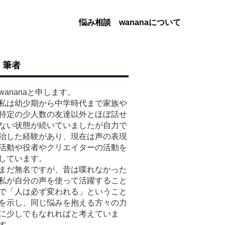
悩み相談
wananaについて
筆者
wananaと申します。
私は幼少期から中学時代まで家族や
特定の少人数の友達以外とほぼ話せ
ない状態が続いていましたが自力で
治した経験があり、現在は声の表現
活動や役者やクリエイターの活動を
しています。
まだ無名ですが、昔は喋れなかった
私が自分の声を使って活躍すること
で「人は必ず変われる」ということ
を示し、同じ悩みを抱える方々の力
に少しでもなれればと考えていま
す。