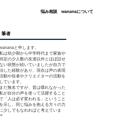
悩み相談
wananaについて
筆者
wananaと申します。
私は幼少期から中学時代まで家族や
特定の少人数の友達以外とほぼ話せ
ない状態が続いていましたが自力で
治した経験があり、現在は声の表現
活動や役者やクリエイターの活動を
しています。
まだ無名ですが、昔は喋れなかった
私が自分の声を使って活躍すること
で「人は必ず変われる」ということ
を示し、同じ悩みを抱える方々の力
に少しでもなれればと考えていま
す。