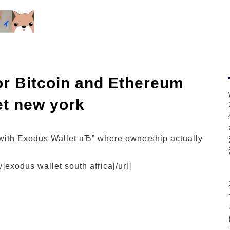
or Bitcoin and Ethereum
et new york
with Exodus Wallet вЂ” where ownership actually
]exodus wallet south africa[/url]