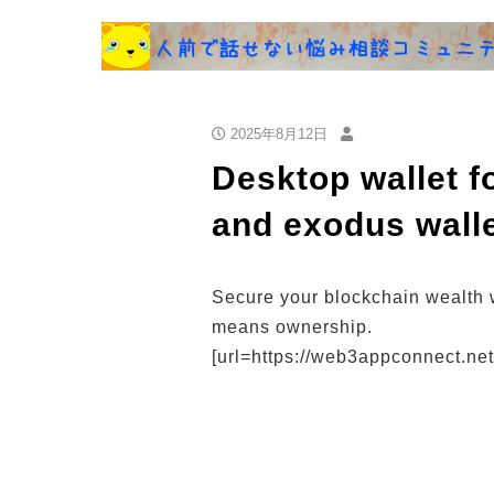
2025年8月12日
Desktop wallet f
and exodus wall
Secure your blockchain wealth 
means ownership.
[url=https://web3appconnect.net/