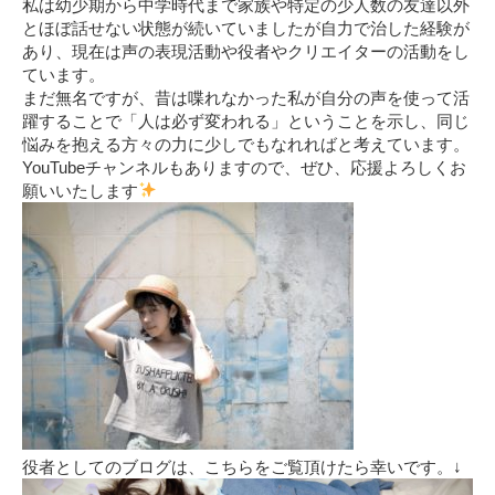
私は幼少期から中学時代まで家族や特定の少人数の友達以外
とほぼ話せない状態が続いていましたが自力で治した経験が
あり、現在は声の表現活動や役者やクリエイターの活動をし
ています。
まだ無名ですが、昔は喋れなかった私が自分の声を使って活
躍することで「人は必ず変われる」ということを示し、同じ
悩みを抱える方々の力に少しでもなれればと考えています。
YouTubeチャンネルもありますので、ぜひ、応援よろしくお
願いいたします
役者としてのブログは、こちらをご覧頂けたら幸いです。↓