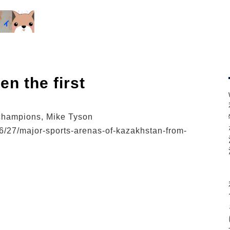
en the first
champions, Mike Tyson
6/27/major-sports-arenas-of-kazakhstan-from-