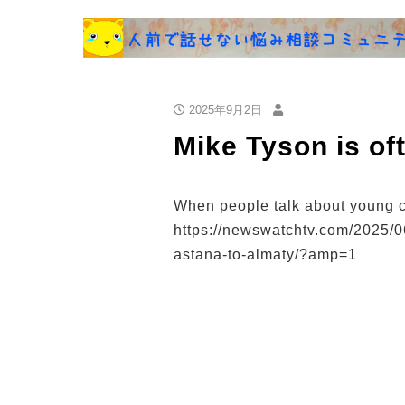
2025年9月2日
Mike Tyson is oft
When people talk about young 
https://newswatchtv.com/2025/0
astana-to-almaty/?amp=1