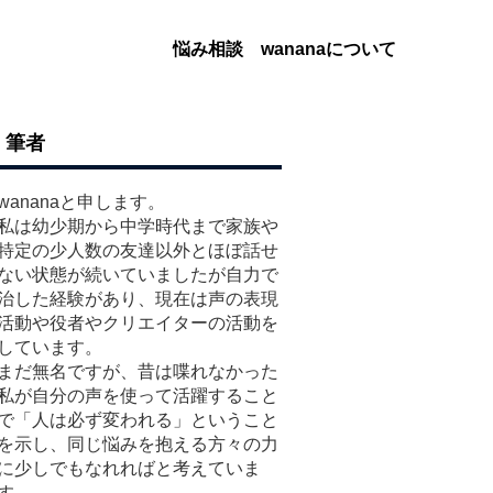
悩み相談
wananaについて
筆者
wananaと申します。
私は幼少期から中学時代まで家族や
特定の少人数の友達以外とほぼ話せ
ない状態が続いていましたが自力で
治した経験があり、現在は声の表現
活動や役者やクリエイターの活動を
しています。
まだ無名ですが、昔は喋れなかった
私が自分の声を使って活躍すること
で「人は必ず変われる」ということ
を示し、同じ悩みを抱える方々の力
に少しでもなれればと考えていま
す。