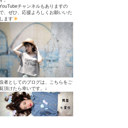
YouTubeチャンネルもありますの
で、ぜひ、応援よろしくお願いいた
します
役者としてのブログは、こちらをご
覧頂けたら幸いです。↓