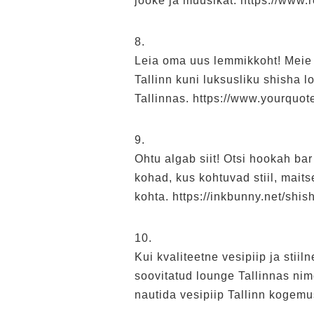
jooke ja muusikat. https://www.
8.
Leia oma uus lemmikkoht! Meie 
Tallinn kuni luksusliku shisha l
Tallinnas. https://www.yourquot
9.
Ohtu algab siit! Otsi hookah ba
kohad, kus kohtuvad stiil, mait
kohta. https://inkbunny.net/shis
10.
Kui kvaliteetne vesipiip ja stiil
soovitatud lounge Tallinnas nime
nautida vesipiip Tallinn kogem