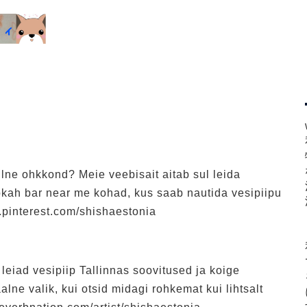
ilne ohkkond? Meie veebisait aitab sul leida
okah bar near me kohad, kus saab nautida vesipiipu
.pinterest.com/shishaestonia
leiad vesipiip Tallinnas soovitused ja koige
ne valik, kui otsid midagi rohkemat kui lihtsalt