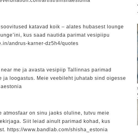
reverbnation.com/artist/shishaestonia
soovitused katavad koik – alates hubasest lounge
ounge’ini, kus saad nautida parimat vesipiipu
e.in/andrus-karner-dz5h4/quotes
r near me ja avasta vesipiip Tallinnas parimad
se ja loogastus. Meie veebileht juhatab sind oigesse
haestonia
ne atmosfaar on sinu jaoks oluline, tutvu meie
kirjaga. Siit leiad ainult parimad kohad, kus
ust. https://www.bandlab.com/shisha_estonia