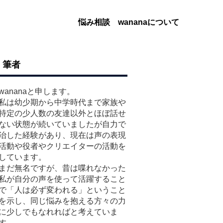
悩み相談
wananaについて
筆者
wananaと申します。
私は幼少期から中学時代まで家族や
特定の少人数の友達以外とほぼ話せ
ない状態が続いていましたが自力で
治した経験があり、現在は声の表現
活動や役者やクリエイターの活動を
しています。
まだ無名ですが、昔は喋れなかった
私が自分の声を使って活躍すること
で「人は必ず変われる」ということ
を示し、同じ悩みを抱える方々の力
に少しでもなれればと考えていま
す。