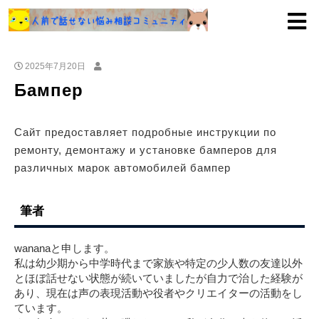
2025年7月20日
Бампер
Сайт предоставляет подробные инструкции по
ремонту, демонтажу и установке бамперов для
различных марок автомобилей бампер
筆者
wananaと申します。
私は幼少期から中学時代まで家族や特定の少人数の友達以外
とほぼ話せない状態が続いていましたが自力で治した経験が
あり、現在は声の表現活動や役者やクリエイターの活動をし
ています。