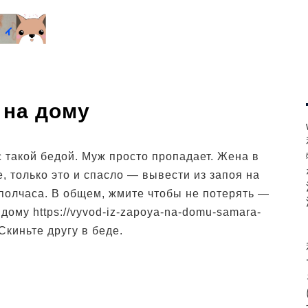
 на дому
 такой бедой. Муж просто пропадает. Жена в
е, только это и спасло — вывести из запоя на
полчаса. В общем, жмите чтобы не потерять —
дому https://vyvod-iz-zapoya-na-domu-samara-
Скиньте другу в беде.