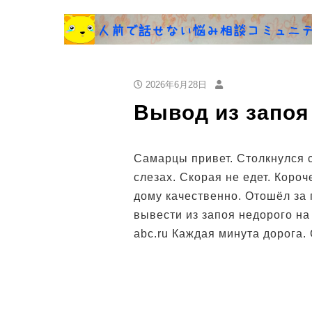
2026年6月28日
Вывод из запоя
Самарцы привет. Столкнулся с
слезах. Скорая не едет. Короч
дому качественно. Отошёл за 
вывести из запоя недорого на 
abc.ru Каждая минута дорога. 