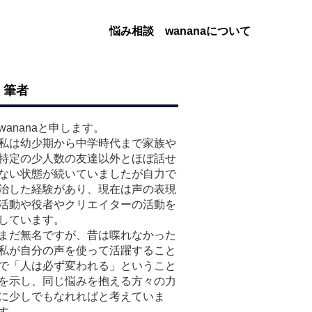
悩み相談
wananaについて
筆者
wananaと申します。
私は幼少期から中学時代まで家族や
特定の少人数の友達以外とほぼ話せ
ない状態が続いていましたが自力で
治した経験があり、現在は声の表現
活動や役者やクリエイターの活動を
しています。
まだ無名ですが、昔は喋れなかった
私が自分の声を使って活躍すること
で「人は必ず変われる」ということ
を示し、同じ悩みを抱える方々の力
に少しでもなれればと考えていま
す。