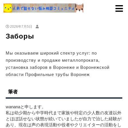
2026年7月5日
Заборы
Мы оказываем широкий спектр услуг: по
производству и продаже металлопроката,
установка заборов в Воронеже и Воронежской
области Профильные трубы Воронеж
筆者
wananaと申します。
私は幼少期から中学時代まで家族や特定の少人数の友達以外
とほぼ話せない状態が続いていましたが自力で治した経験が
あり、現在は声の表現活動や役者やクリエイターの活動をし