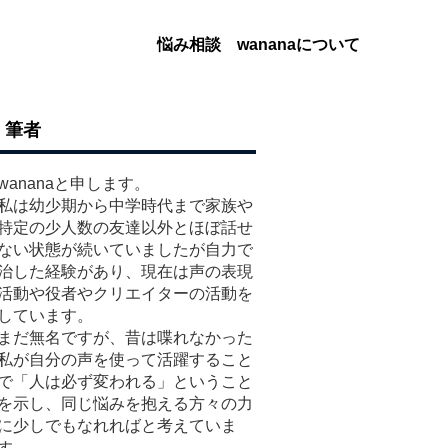
悩み相談
wananaについて
筆者
wananaと申します。
私は幼少期から中学時代まで家族や
特定の少人数の友達以外とほぼ話せ
ない状態が続いていましたが自力で
治した経験があり、現在は声の表現
活動や役者やクリエイターの活動を
しています。
まだ無名ですが、昔は喋れなかった
私が自分の声を使って活躍すること
で「人は必ず変われる」ということ
を示し、同じ悩みを抱える方々の力
に少しでもなれればと考えていま
す。