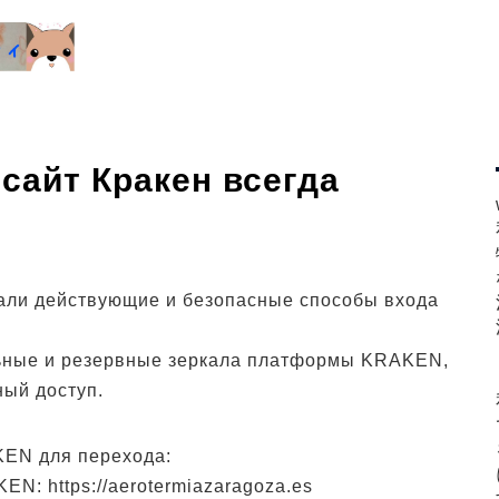
сайт Кракен всегда
али действующие и безопасные способы входа
ные и резервные зеркала платформы KRAKEN,
ный доступ.
KEN для перехода:
N: https://aerotermiazaragoza.es