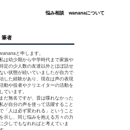
悩み相談
wananaについて
筆者
wananaと申します。
私は幼少期から中学時代まで家族や
特定の少人数の友達以外とほぼ話せ
ない状態が続いていましたが自力で
治した経験があり、現在は声の表現
活動や役者やクリエイターの活動を
しています。
まだ無名ですが、昔は喋れなかった
私が自分の声を使って活躍すること
で「人は必ず変われる」ということ
を示し、同じ悩みを抱える方々の力
に少しでもなれればと考えていま
す。