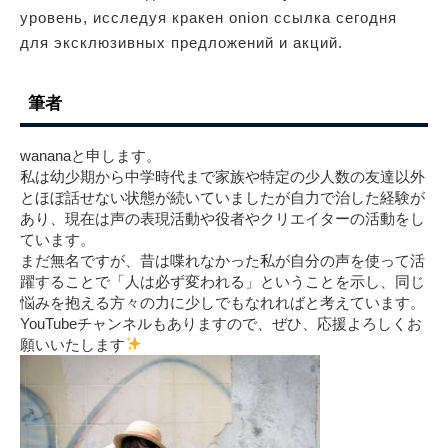
уровень, исследуя кракен onion ссылка сегодня
для эксклюзивных предложений и акций.
筆者
wananaと申します。
私は幼少期から中学時代まで家族や特定の少人数の友達以外
とほぼ話せない状態が続いていましたが自力で治した経験が
あり、現在は声の表現活動や役者やクリエイターの活動をし
ています。
まだ無名ですが、昔は喋れなかった私が自分の声を使って活
躍することで「人は必ず変われる」ということを示し、同じ
悩みを抱える方々の力に少しでもなれればと考えています。
YouTubeチャンネルもありますので、ぜひ、応援よろしくお
願いいたします