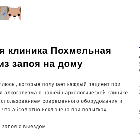
я клиника Похмельная
из запоя на дому
люсы, которые получает каждый пациент при
я алкоголизма в нашей наркологической клинике.
использованием современного оборудования и
 что абсолютно исключено при попытках
з запоя с выездом