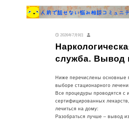
2026年7月9日
Наркологическа
служба. Вывод 
Ниже перечислены основные п
выборе стационарного лечени
Все процедуры проводятся с 
сертифицированных лекарств,
лечиться на дому:
Разобраться лучше – вывод и