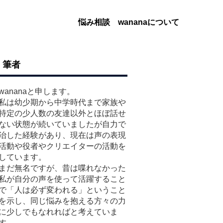
悩み相談
wananaについて
筆者
wananaと申します。
私は幼少期から中学時代まで家族や
特定の少人数の友達以外とほぼ話せ
ない状態が続いていましたが自力で
治した経験があり、現在は声の表現
活動や役者やクリエイターの活動を
しています。
まだ無名ですが、昔は喋れなかった
私が自分の声を使って活躍すること
で「人は必ず変われる」ということ
を示し、同じ悩みを抱える方々の力
に少しでもなれればと考えていま
す。