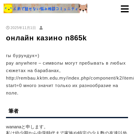
2025年11月1日
онлайн казино n865k
гы бурундук=)
pay anywhere – символы могут пребывать в любых
сюжетах на барабанах,
http://rembau.kktm.edu.my/index.php/component/k2/item
start=0 много значит только их разнообразие на
поле.
筆者
wananaと申します。
私は幼少期から中学時代まで家族や特定の少人数の友達以外