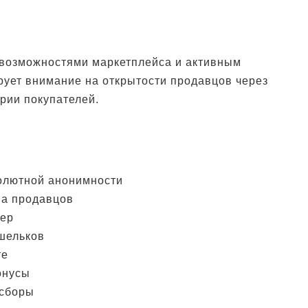
 возможностями маркетплейса и активным
рует внимание на открытости продавцов через
рии покупателей.
олютной анонимности
ма продавцов
сер
шельков
те
онусы
 сборы