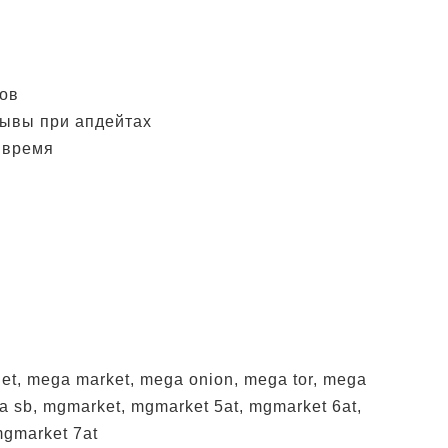
ров
рывы при апдейтах
 время
net, mega market, mega onion, mega tor, mega
ga sb, mgmarket, mgmarket 5at, mgmarket 6at,
mgmarket 7at