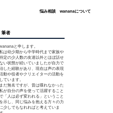
悩み相談
wananaについて
筆者
wananaと申します。
私は幼少期から中学時代まで家族や
特定の少人数の友達以外とほぼ話せ
ない状態が続いていましたが自力で
治した経験があり、現在は声の表現
活動や役者やクリエイターの活動を
しています。
まだ無名ですが、昔は喋れなかった
私が自分の声を使って活躍すること
で「人は必ず変われる」ということ
を示し、同じ悩みを抱える方々の力
に少しでもなれればと考えていま
す。