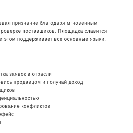
евал признание благодаря мгновенным
проверке поставщиков. Площадка славится
и этом поддерживает все основные языки.
тка заявок в отрасли
овись продавцом и получай доход
вщиков
иденциальностью
рование конфликтов
рфейс
и