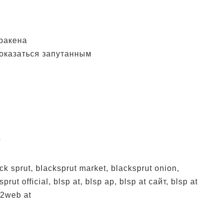
Кракена
оказаться запутанным
о
ck sprut, blacksprut market, blacksprut onion,
prut official, blsp at, blsp ap, blsp at сайт, blsp at
s2web at