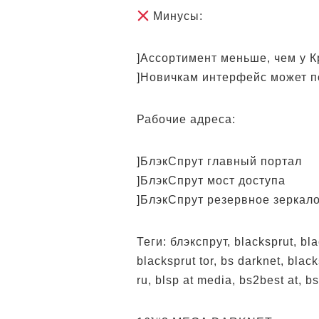
Минусы:
]Ассортимент меньше, чем у 
]Новичкам интерфейс может п
Рабочие адреса:
]БлэкСпрут главный портал
]БлэкСпрут мост доступа
]БлэкСпрут резервное зеркал
Теги: блэкспрут, blacksprut, bla
blacksprut tor, bs darknet, blacks
ru, blsp at media, bs2best at, b