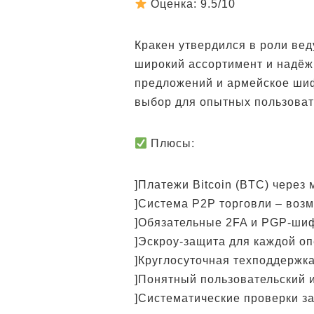
Оценка: 9.5/10
Кракен утвердился в роли ве
широкий ассортимент и надёж
предложений и армейское ши
выбор для опытных пользоват
Плюсы:
]Платежи Bitcoin (BTC) чере
]Система P2P торговли – воз
]Обязательные 2FA и PGP-ши
]Эскроу-защита для каждой о
]Круглосуточная техподдержк
]Понятный пользовательский 
]Систематические проверки з