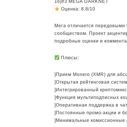
16]#3 MEGA DARKNET
Оценка: 8.8/10
Мега отличается передовыми
сообществом. Проект акценти
подробные оценки и коммента
Плюсы:
]Прием Monero (XMR) для абс
]Открытая рейтинговая систе
]Интегрированный криптомик
]Функция мультиподписных ко
]Оперативная поддержка в ча
]Постоянные промо-акции и б
]Минимальные комиссионные