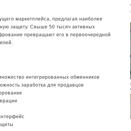
дущего маркетплейса, предлагая наиболее
ную защиту. Свыше 50 тысяч активных
фрование превращают его в первоочередной
елей.
з множество интегрированных обменников
можность заработка для продавцов
фрование
перации
а
интерфейс
ащиты