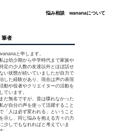
悩み相談
wananaについて
筆者
wananaと申します。
私は幼少期から中学時代まで家族や
特定の少人数の友達以外とほぼ話せ
ない状態が続いていましたが自力で
治した経験があり、現在は声の表現
活動や役者やクリエイターの活動を
しています。
まだ無名ですが、昔は喋れなかった
私が自分の声を使って活躍すること
で「人は必ず変われる」ということ
を示し、同じ悩みを抱える方々の力
に少しでもなれればと考えていま
す。