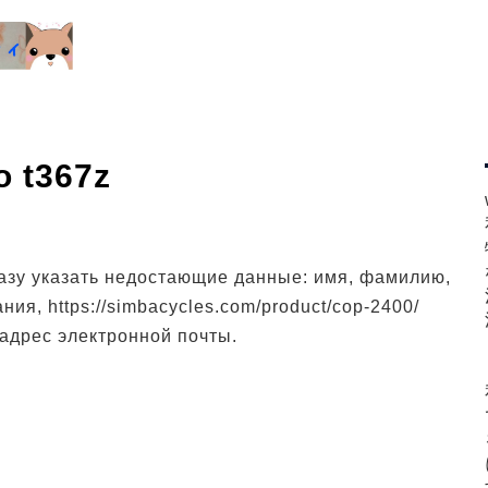
 t367z
разу указать недостающие данные: имя, фамилию,
ия, https://simbacycles.com/product/cop-2400/
адрес электронной почты.