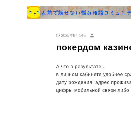
2025年8月14日
покердом казино
А что в результате..
в личном кабинете удобнее с
дату рождения, адрес проживан
цифры мобильной связи либо 