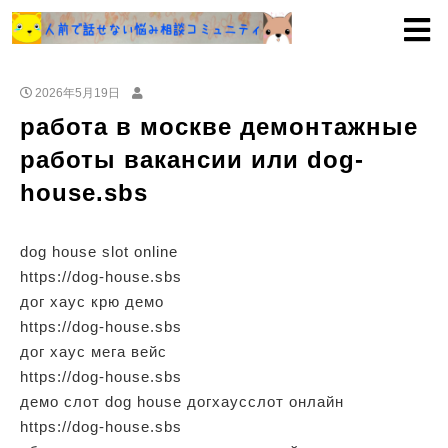
2026年5月19日
работа в москве демонтажные
работы вакансии или dog-
house.sbs
dog house slot online
https://dog-house.sbs
дог хаус крю демо
https://dog-house.sbs
дог хаус мега вейс
https://dog-house.sbs
демо слот dog house догхаусслот онлайн
https://dog-house.sbs