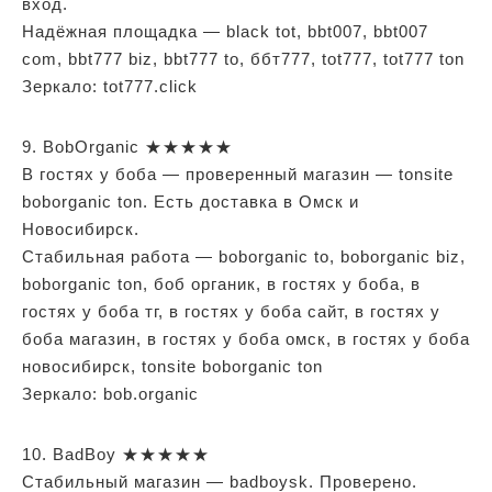
вход.
Надёжная площадка — black tot, bbt007, bbt007
com, bbt777 biz, bbt777 to, ббт777, tot777, tot777 ton
Зеркало: tot777.click
9. BobOrganic ★★★★★
В гостях у боба — проверенный магазин — tonsite
boborganic ton. Есть доставка в Омск и
Новосибирск.
Стабильная работа — boborganic to, boborganic biz,
boborganic ton, боб органик, в гостях у боба, в
гостях у боба тг, в гостях у боба сайт, в гостях у
боба магазин, в гостях у боба омск, в гостях у боба
новосибирск, tonsite boborganic ton
Зеркало: bob.organic
10. BadBoy ★★★★★
Стабильный магазин — badboysk. Проверено.