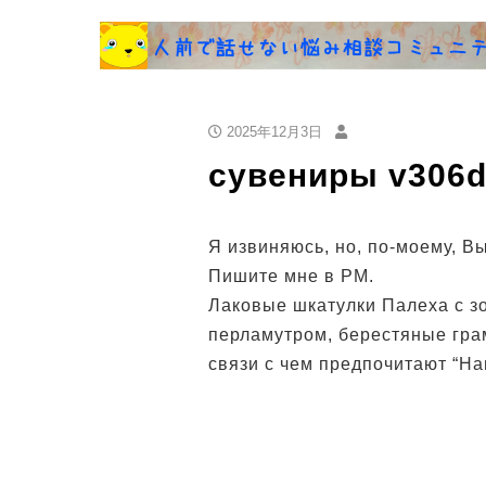
2025年12月3日
сувениры v306
Я извиняюсь, но, по-моему, В
Пишите мне в PM.
Лаковые шкатулки Палеха с з
перламутром, берестяные грам
связи с чем предпочитают “Н