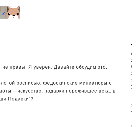
d
ы не правы. Я уверен. Давайте обсудим это.
олотой росписью, федоскинские миниатюры с
оты – искусство, подарки пережившее века. в
аши Подарки”?