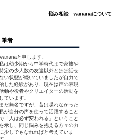
悩み相談
wananaについて
筆者
wananaと申します。
私は幼少期から中学時代まで家族や
特定の少人数の友達以外とほぼ話せ
ない状態が続いていましたが自力で
治した経験があり、現在は声の表現
活動や役者やクリエイターの活動を
しています。
まだ無名ですが、昔は喋れなかった
私が自分の声を使って活躍すること
で「人は必ず変われる」ということ
を示し、同じ悩みを抱える方々の力
に少しでもなれればと考えていま
す。