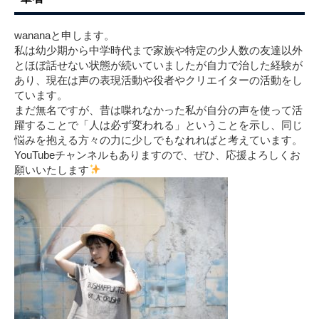
wananaと申します。
私は幼少期から中学時代まで家族や特定の少人数の友達以外
とほぼ話せない状態が続いていましたが自力で治した経験が
あり、現在は声の表現活動や役者やクリエイターの活動をし
ています。
まだ無名ですが、昔は喋れなかった私が自分の声を使って活
躍することで「人は必ず変われる」ということを示し、同じ
悩みを抱える方々の力に少しでもなれればと考えています。
YouTubeチャンネルもありますので、ぜひ、応援よろしくお
願いいたします