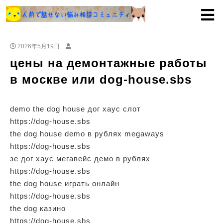
2026年5月19日
цены на демонтажные работы
в москве или dog-house.sbs
demo the dog house дог хаус слот
https://dog-house.sbs
the dog house demo в рублях megaways
https://dog-house.sbs
зе дог хаус мегавейс демо в рублях
https://dog-house.sbs
the dog house играть онлайн
https://dog-house.sbs
the dog казино
https://dog-house.sbs