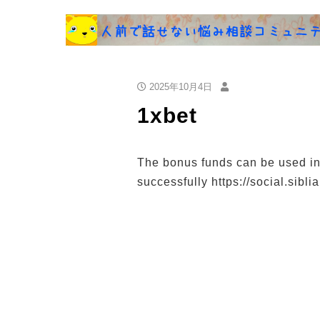
2025年10月4日
1xbet
The bonus funds can be used in a
successfully https://social.sibl