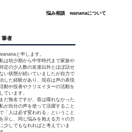
悩み相談
wananaについて
筆者
wananaと申します。
私は幼少期から中学時代まで家族や
特定の少人数の友達以外とほぼ話せ
ない状態が続いていましたが自力で
治した経験があり、現在は声の表現
活動や役者やクリエイターの活動を
しています。
まだ無名ですが、昔は喋れなかった
私が自分の声を使って活躍すること
で「人は必ず変われる」ということ
を示し、同じ悩みを抱える方々の力
に少しでもなれればと考えていま
す。