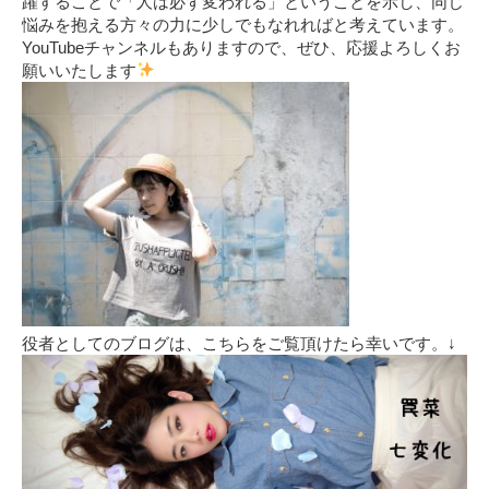
躍することで「人は必ず変われる」ということを示し、同じ
悩みを抱える方々の力に少しでもなれればと考えています。
YouTubeチャンネルもありますので、ぜひ、応援よろしくお
願いいたします
役者としてのブログは、こちらをご覧頂けたら幸いです。↓