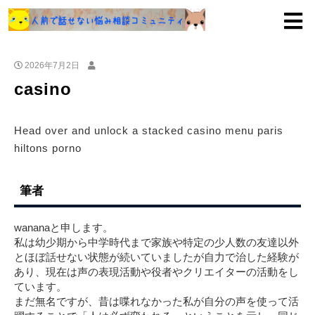
2026年7月2日
casino
Head over and unlock a stacked casino menu paris
hiltons porno
筆者
wananaと申します。
私は幼少期から中学時代まで家族や特定の少人数の友達以外
とほぼ話せない状態が続いていましたが自力で治した経験が
あり、現在は声の表現活動や役者やクリエイターの活動をし
ています。
まだ無名ですが、昔は喋れなかった私が自分の声を使って活