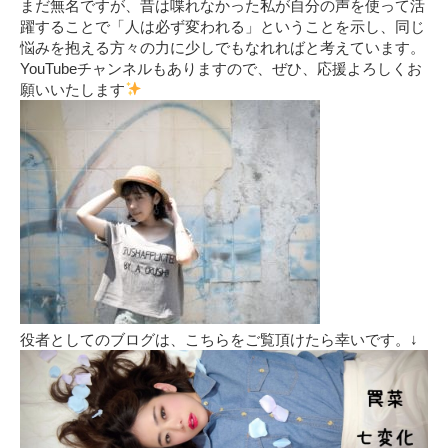
まだ無名ですが、昔は喋れなかった私が自分の声を使って活
躍することで「人は必ず変われる」ということを示し、同じ
悩みを抱える方々の力に少しでもなれればと考えています。
YouTubeチャンネルもありますので、ぜひ、応援よろしくお
願いいたします
役者としてのブログは、こちらをご覧頂けたら幸いです。↓