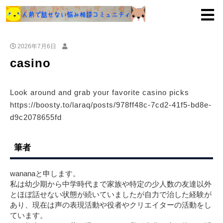
2026年7月6日
casino
Look around and grab your favorite casino picks
https://boosty.to/laraq/posts/978ff48c-7cd2-41f5-bd8e-
d9c2078655fd
筆者
wananaと申します。
私は幼少期から中学時代まで家族や特定の少人数の友達以外
とほぼ話せない状態が続いていましたが自力で治した経験が
あり、現在は声の表現活動や役者やクリエイターの活動をし
ています。