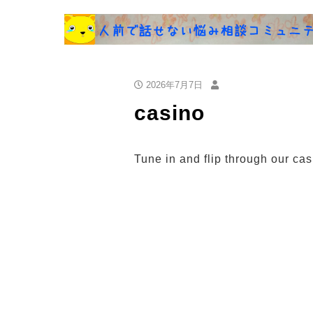
2026年7月7日
casino
Tune in and flip through our c