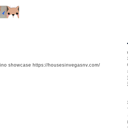
asino showcase https://housesinvegasnv.com/