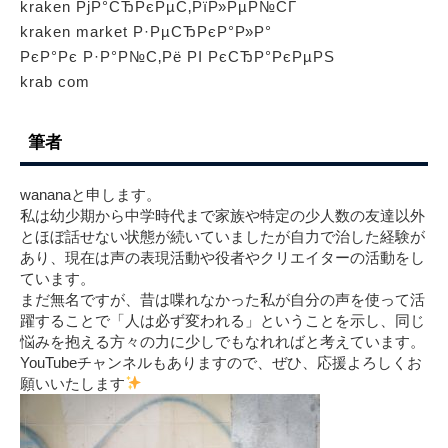
kraken РјР°СЂРєРµС‚РїР»РµР№СЃ
kraken market Р·РµСЂРєР°Р»Р°
РєР°Рє Р·Р°Р№С‚Рё РІ РєСЂР°РєРµРЅ
krab com
筆者
wananaと申します。
私は幼少期から中学時代まで家族や特定の少人数の友達以外
とほぼ話せない状態が続いていましたが自力で治した経験が
あり、現在は声の表現活動や役者やクリエイターの活動をし
ています。
まだ無名ですが、昔は喋れなかった私が自分の声を使って活
躍することで「人は必ず変われる」ということを示し、同じ
悩みを抱える方々の力に少しでもなれればと考えています。
YouTubeチャンネルもありますので、ぜひ、応援よろしくお
願いいたします