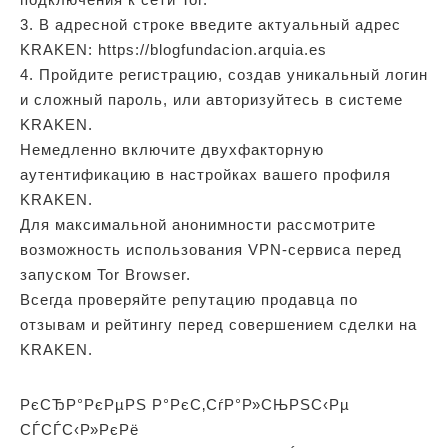
3. В адресной строке введите актуальный адрес
KRAKEN: https://blogfundacion.arquia.es
4. Пройдите регистрацию, создав уникальный логин
и сложный пароль, или авторизуйтесь в системе
KRAKEN.
Немедленно включите двухфакторную
аутентификацию в настройках вашего профиля
KRAKEN.
Для максимальной анонимности рассмотрите
возможность использования VPN-сервиса перед
запуском Tor Browser.
Всегда проверяйте репутацию продавца по
отзывам и рейтингу перед совершением сделки на
KRAKEN.
РєСЂР°РєРµРЅ Р°РєС‚СѓР°Р»СЊРЅС‹Рµ
СЃСЃС‹Р»РєРё