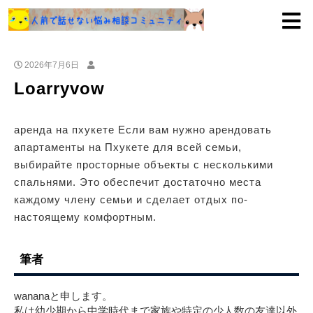
2026年7月6日
Loarryvow
аренда на пхукете Если вам нужно арендовать
апартаменты на Пхукете для всей семьи,
выбирайте просторные объекты с несколькими
спальнями. Это обеспечит достаточно места
каждому члену семьи и сделает отдых по-
настоящему комфортным.
筆者
wananaと申します。
私は幼少期から中学時代まで家族や特定の少人数の友達以外