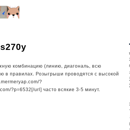
 s270y
жную комбинацию (линию, диагональ, всю
ую в правилах. Розыгрыши проводятся с высокой
w.mermeryap.com/?
com/?p=6532[/url] часто всякие 3-5 минут.