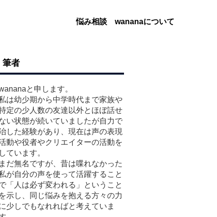
悩み相談
wananaについて
筆者
wananaと申します。
私は幼少期から中学時代まで家族や
特定の少人数の友達以外とほぼ話せ
ない状態が続いていましたが自力で
治した経験があり、現在は声の表現
活動や役者やクリエイターの活動を
しています。
まだ無名ですが、昔は喋れなかった
私が自分の声を使って活躍すること
で「人は必ず変われる」ということ
を示し、同じ悩みを抱える方々の力
に少しでもなれればと考えていま
す。