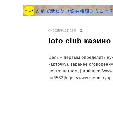
2025年11月18日
loto club казино
Цель – первым определить ну
карточку), заранее оговоренн
постоянством, [url=https://ww
p=6532]https://www.mermeryap.