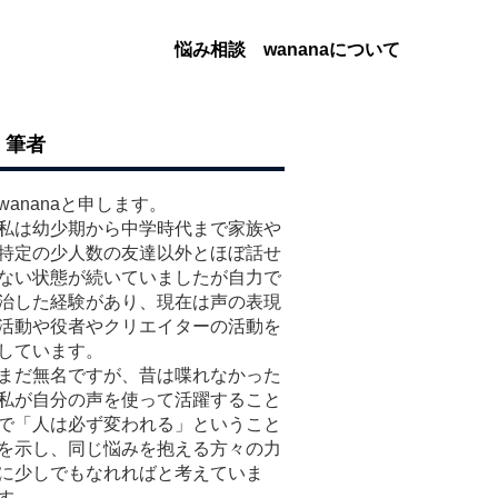
悩み相談
wananaについて
筆者
wananaと申します。
私は幼少期から中学時代まで家族や
特定の少人数の友達以外とほぼ話せ
ない状態が続いていましたが自力で
治した経験があり、現在は声の表現
活動や役者やクリエイターの活動を
しています。
まだ無名ですが、昔は喋れなかった
私が自分の声を使って活躍すること
で「人は必ず変われる」ということ
を示し、同じ悩みを抱える方々の力
に少しでもなれればと考えていま
す。