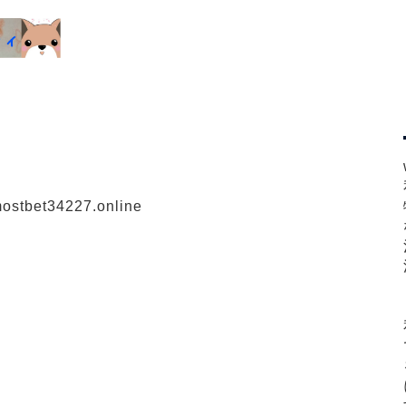
/mostbet34227.online