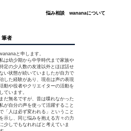
悩み相談
wananaについて
筆者
wananaと申します。
私は幼少期から中学時代まで家族や
特定の少人数の友達以外とほぼ話せ
ない状態が続いていましたが自力で
治した経験があり、現在は声の表現
活動や役者やクリエイターの活動を
しています。
まだ無名ですが、昔は喋れなかった
私が自分の声を使って活躍すること
で「人は必ず変われる」ということ
を示し、同じ悩みを抱える方々の力
に少しでもなれればと考えていま
す。