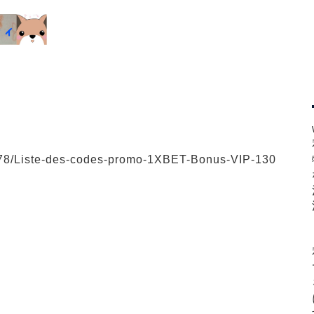
8578/Liste-des-codes-promo-1XBET-Bonus-VIP-130