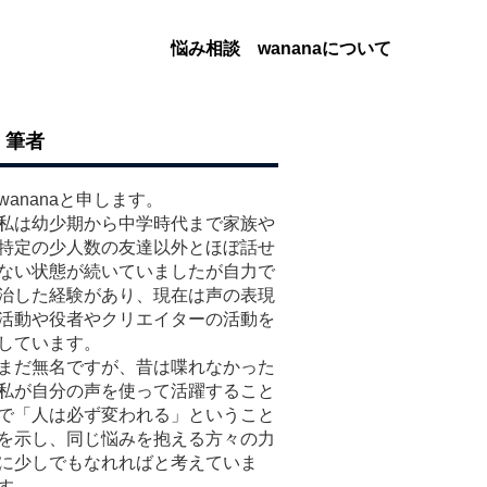
悩み相談
wananaについて
筆者
wananaと申します。
私は幼少期から中学時代まで家族や
特定の少人数の友達以外とほぼ話せ
ない状態が続いていましたが自力で
治した経験があり、現在は声の表現
活動や役者やクリエイターの活動を
しています。
まだ無名ですが、昔は喋れなかった
私が自分の声を使って活躍すること
で「人は必ず変われる」ということ
を示し、同じ悩みを抱える方々の力
に少しでもなれればと考えていま
す。