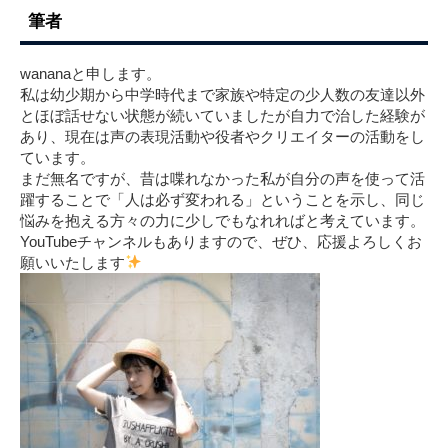
筆者
wananaと申します。
私は幼少期から中学時代まで家族や特定の少人数の友達以外
とほぼ話せない状態が続いていましたが自力で治した経験が
あり、現在は声の表現活動や役者やクリエイターの活動をし
ています。
まだ無名ですが、昔は喋れなかった私が自分の声を使って活
躍することで「人は必ず変われる」ということを示し、同じ
悩みを抱える方々の力に少しでもなれればと考えています。
YouTubeチャンネルもありますので、ぜひ、応援よろしくお
願いいたします