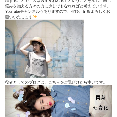
躍することで「人は必ず変われる」ということを示し、同じ
悩みを抱える方々の力に少しでもなれればと考えています。
YouTubeチャンネルもありますので、ぜひ、応援よろしくお
願いいたします
役者としてのブログは、こちらをご覧頂けたら幸いです。↓