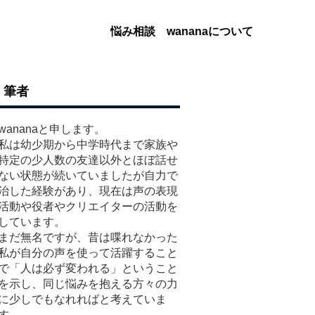
悩み相談
wananaについて
筆者
wananaと申します。
私は幼少期から中学時代まで家族や
特定の少人数の友達以外とほぼ話せ
ない状態が続いていましたが自力で
治した経験があり、現在は声の表現
活動や役者やクリエイターの活動を
しています。
まだ無名ですが、昔は喋れなかった
私が自分の声を使って活躍すること
で「人は必ず変われる」ということ
を示し、同じ悩みを抱える方々の力
に少しでもなれればと考えていま
す。