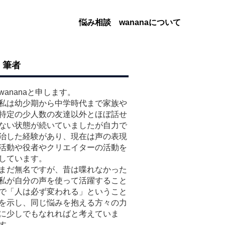
悩み相談
wananaについて
筆者
wananaと申します。
私は幼少期から中学時代まで家族や
特定の少人数の友達以外とほぼ話せ
ない状態が続いていましたが自力で
治した経験があり、現在は声の表現
活動や役者やクリエイターの活動を
しています。
まだ無名ですが、昔は喋れなかった
私が自分の声を使って活躍すること
で「人は必ず変われる」ということ
を示し、同じ悩みを抱える方々の力
に少しでもなれればと考えていま
す。