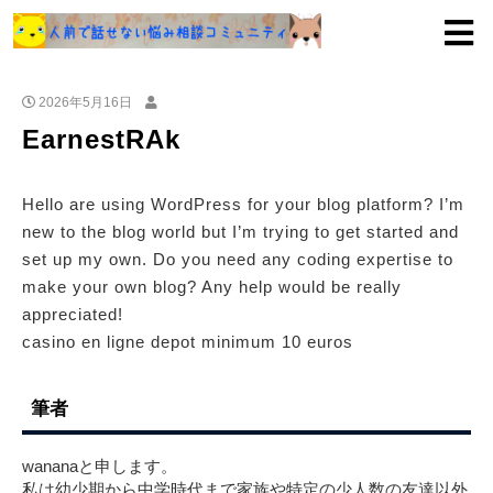
2026年5月16日
EarnestRAk
Hello are using WordPress for your blog platform? I’m
new to the blog world but I’m trying to get started and
set up my own. Do you need any coding expertise to
make your own blog? Any help would be really
appreciated!
casino en ligne depot minimum 10 euros
筆者
wananaと申します。
私は幼少期から中学時代まで家族や特定の少人数の友達以外