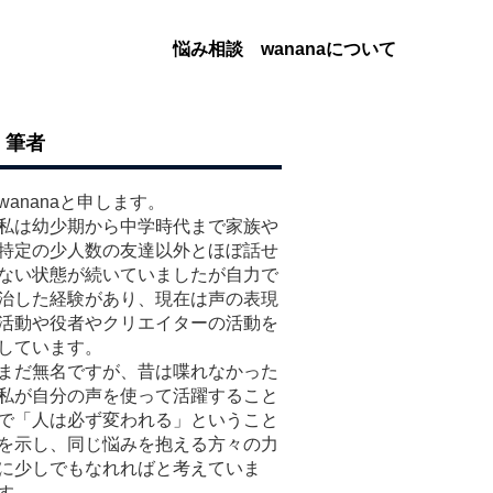
悩み相談
wananaについて
筆者
wananaと申します。
私は幼少期から中学時代まで家族や
特定の少人数の友達以外とほぼ話せ
ない状態が続いていましたが自力で
治した経験があり、現在は声の表現
活動や役者やクリエイターの活動を
しています。
まだ無名ですが、昔は喋れなかった
私が自分の声を使って活躍すること
で「人は必ず変われる」ということ
を示し、同じ悩みを抱える方々の力
に少しでもなれればと考えていま
す。