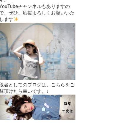
YouTubeチャンネルもありますの
で、ぜひ、応援よろしくお願いいた
します
役者としてのブログは、こちらをご
覧頂けたら幸いです。↓