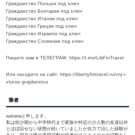
Гражданство Польши под ключ
Гражданство Болгарии под ключ
Гражданство Италии под ключ
Гражданство Греции под ключ
Гражданство Израиля под ключ
Гражданство Словении под ключ
Пишите нам в ТЕЛЕГРАМ: https://t.me/LibFinTravel
Или заходите на сайт: https://libertyfintravel.ru/vnj-i-
vtoroe-grajdanstvo
筆者
wananaと申します。
私は幼少期から中学時代まで家族や特定の少人数の友達以外
とほぼ話せない状態が続いていましたが自力で治した経験が
あり、現在は声の表現活動や役者やクリエイターの活動をし