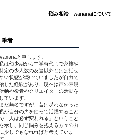
悩み相談
wananaについて
筆者
wananaと申します。
私は幼少期から中学時代まで家族や
特定の少人数の友達以外とほぼ話せ
ない状態が続いていましたが自力で
治した経験があり、現在は声の表現
活動や役者やクリエイターの活動を
しています。
まだ無名ですが、昔は喋れなかった
私が自分の声を使って活躍すること
で「人は必ず変われる」ということ
を示し、同じ悩みを抱える方々の力
に少しでもなれればと考えていま
す。