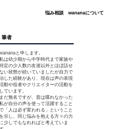
悩み相談
wananaについて
筆者
wananaと申します。
私は幼少期から中学時代まで家族や
特定の少人数の友達以外とほぼ話せ
ない状態が続いていましたが自力で
治した経験があり、現在は声の表現
活動や役者やクリエイターの活動を
しています。
まだ無名ですが、昔は喋れなかった
私が自分の声を使って活躍すること
で「人は必ず変われる」ということ
を示し、同じ悩みを抱える方々の力
に少しでもなれればと考えていま
す。