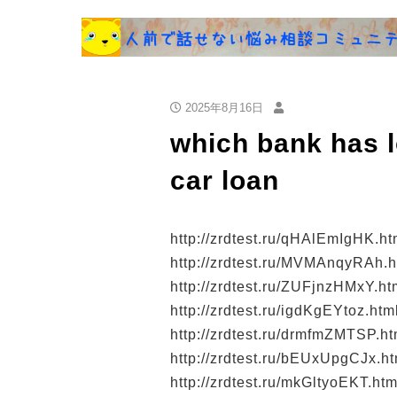
2025年8月16日
which bank has lo
car loan
http://zrdtest.ru/qHAlEmIgHK.ht
http://zrdtest.ru/MVMAnqyRAh.h
http://zrdtest.ru/ZUFjnzHMxY.ht
http://zrdtest.ru/igdKgEYtoz.htm
http://zrdtest.ru/drmfmZMTSP.ht
http://zrdtest.ru/bEUxUpgCJx.ht
http://zrdtest.ru/mkGltyoEKT.htm