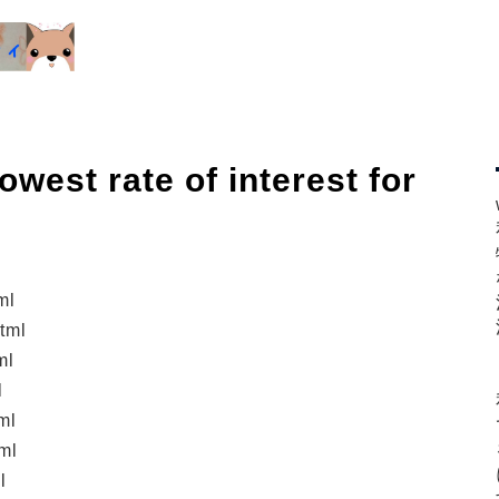
west rate of interest for
ml
tml
ml
l
ml
ml
l