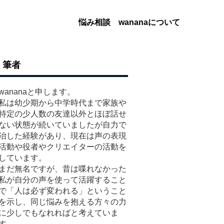
悩み相談
wananaについて
筆者
wananaと申します。
私は幼少期から中学時代まで家族や
特定の少人数の友達以外とほぼ話せ
ない状態が続いていましたが自力で
治した経験があり、現在は声の表現
活動や役者やクリエイターの活動を
しています。
まだ無名ですが、昔は喋れなかった
私が自分の声を使って活躍すること
で「人は必ず変われる」ということ
を示し、同じ悩みを抱える方々の力
に少しでもなれればと考えていま
す。