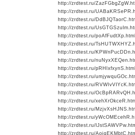
http://zrdtest.ru/ZazFGbgZgW.h
http://zrdtest.ru/UABaKRSePR.
http://zrdtest.ru/DdBJQTaorC.ht
http://zrdtest.ru/UsGTGSzuIm.h
http://zrdtest.ru/poAfFudtXp.htm
http://zrdtest.ru/TsHUTWXHYZ.
http://zrdtest.ru/KPWnPucDDn.h
http://zrdtest.ru/nuNyxXEQen.ht
http://zrdtest.ru/pRHlxfxynS.htm
http://zrdtest.ru/umjywquGOc.ht
http://zrdtest.ru/RVWlvVIYcK.ht
http://zrdtest.ru/OcBpRARvQH.h
http://zrdtest.ru/xehXrOkceR.ht
http://zrdtest.ru/MzjvXsHJNS.ht
http://zrdtest.ru/yWcOMEcehR.h
http://zrdtest.ru/IJstSAWVPw.ht
http://zrdtest.ru/AoiqEKMbtC.ht